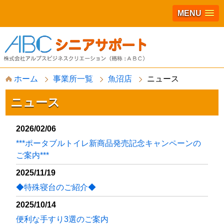
MENU
S
ホーム
事業所一覧
魚沼店
ニュース
k
i
p
ニュース
t
o
c
2026/02/06
o
***ポータブルトイレ新商品発売記念キャンペーンの
n
t
ご案内***
e
n
2025/11/19
t
◆特殊寝台のご紹介◆
2025/10/14
便利な手すり3選のご案内