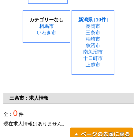
カテゴリーなし
新潟県 [10件]
相馬市
長岡市
いわき市
三条市
柏崎市
魚沼市
南魚沼市
十日町市
上越市
三条市：求人情報
0
全：
件
現在求人情報はありません。