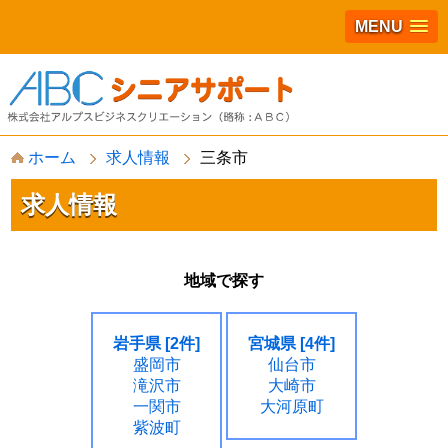
MENU
S
ホーム
求人情報
三条市
k
i
p
求人情報
t
o
c
o
地域で探す
n
t
e
n
岩手県 [2件]
宮城県 [4件]
t
盛岡市
仙台市
滝沢市
大崎市
一関市
大河原町
紫波町