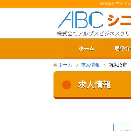
株式会社アルプス
S
ホーム
求人情報
南魚沼市
k
i
p
t
求人情報
o
c
o
n
t
e
n
t