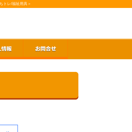
ちトレ/福祉用具＞