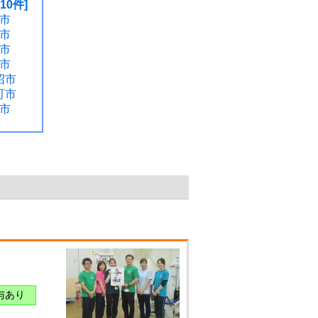
10件]
市
市
市
市
沼市
町市
市
与あり