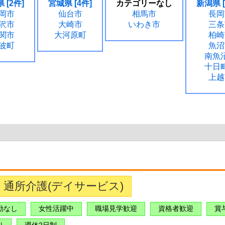
 [2件]
宮城県 [4件]
カテゴリーなし
新潟県 [
岡市
仙台市
相馬市
長岡
沢市
大崎市
いわき市
三条
関市
大河原町
柏崎
波町
魚沼
南魚
十日
上越
通所介護(デイサービス)
勤なし
女性活躍中
職場見学歓迎
資格者歓迎
賞