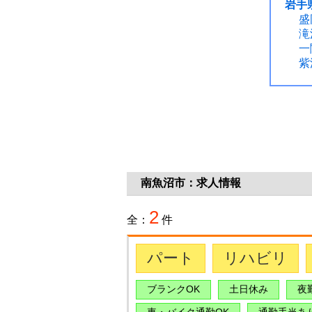
岩手県
盛
滝
一
紫
南魚沼市：求人情報
2
全：
件
パート
リハビリ
ブランクOK
土日休み
夜