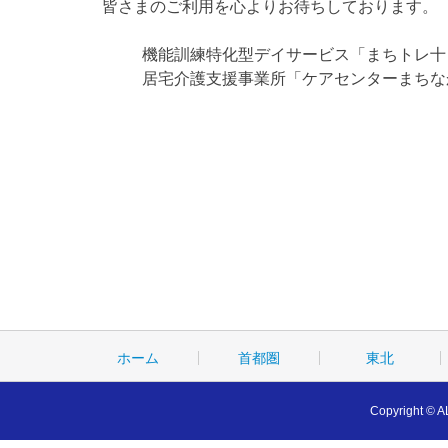
皆さまのご利用を心よりお待ちしております。
機能訓練特化型デイサービス「まちトレ十日
居宅介護支援事業所「ケアセンターまちなか
ホーム
首都圏
東北
Copyright © A