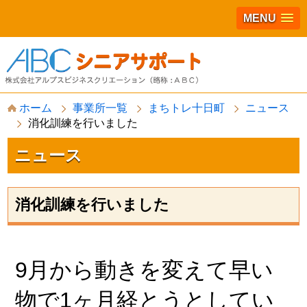
MENU
S
ホーム
事業所一覧
まちトレ十日町
ニュース
k
消化訓練を行いました
i
p
t
ニュース
o
c
o
n
消化訓練を行いました
t
e
n
t
9月から動きを変えて早い
物で1ヶ月経とうとしてい