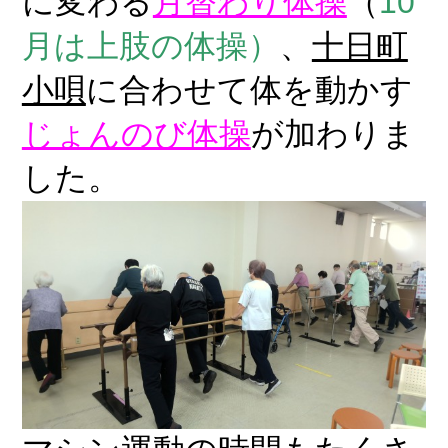
に変わる
月替わり体操
（
10
月は上肢の体操）
、
十日町
小唄
に合わせて体を動かす
じょんのび体操
が加わりま
した。