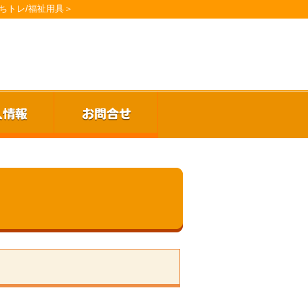
ちトレ/福祉用具＞