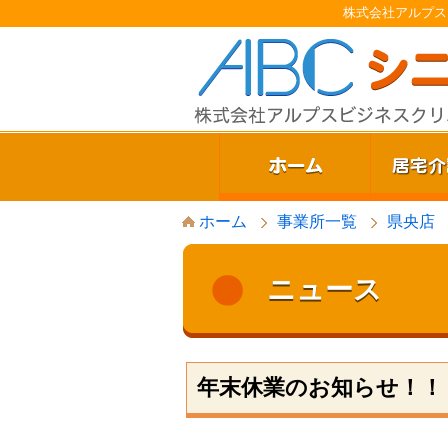
株式会社アルプス
S
ホーム
事業所一覧
県央店
k
i
p
t
ニュース
o
c
o
n
t
年末休業のお知らせ！！
e
n
t