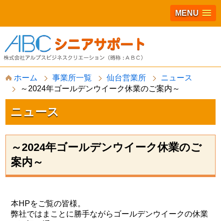
MENU
S
ホーム
事業所一覧
仙台営業所
ニュース
k
～2024年ゴールデンウイーク休業のご案内～
i
p
t
ニュース
o
c
o
n
～2024年ゴールデンウイーク休業のご
t
案内～
e
n
t
本HPをご覧の皆様。
弊社ではまことに勝手ながらゴールデンウイークの休業