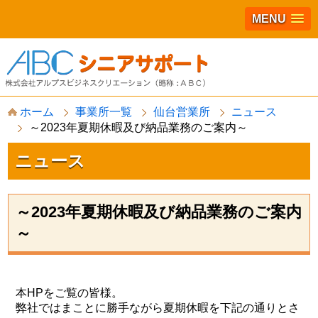
MENU
S
ホーム
事業所一覧
仙台営業所
ニュース
k
～2023年夏期休暇及び納品業務のご案内～
i
p
t
ニュース
o
c
o
n
～2023年夏期休暇及び納品業務のご案内
t
～
e
n
t
本HPをご覧の皆様。
弊社ではまことに勝手ながら夏期休暇を下記の通りとさ