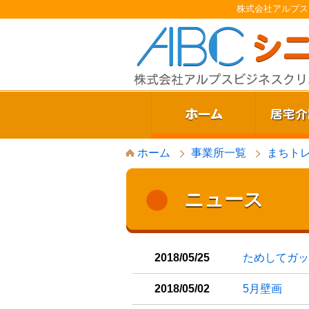
株式会社アルプス
S
ホーム
事業所一覧
まちト
k
i
p
t
ニュース
o
c
o
n
t
2018/05/25
ためしてガッ
e
n
2018/05/02
5月壁画
t