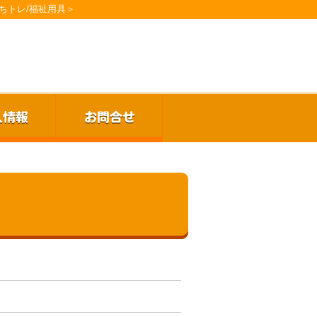
ちトレ/福祉用具＞