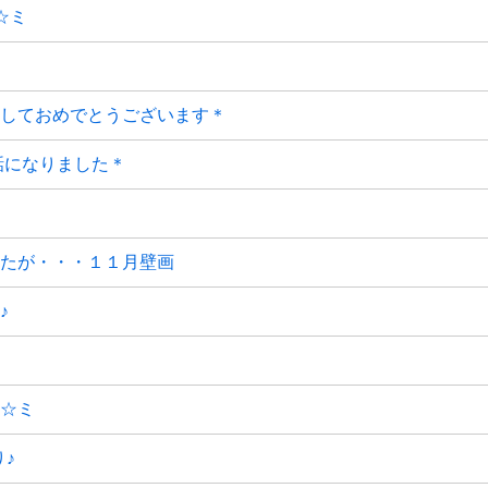
☆ミ
しておめでとうございます＊
世話になりました＊
たが・・・１１月壁画
♪
☆ミ
り♪