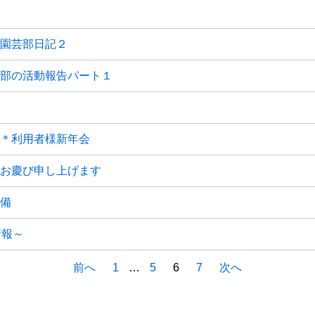
園芸部日記２
部の活動報告パート１
＊利用者様新年会
お慶び申し上げます
備
情報～
前へ
1
…
5
6
7
次へ
ーション