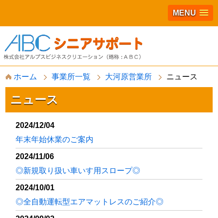
MENU
S
ホーム
事業所一覧
大河原営業所
ニュース
k
i
p
ニュース
t
o
c
2024/12/04
o
年末年始休業のご案内
n
t
2024/11/06
e
n
◎新規取り扱い車いす用スロープ◎
t
2024/10/01
◎全自動運転型エアマットレスのご紹介◎