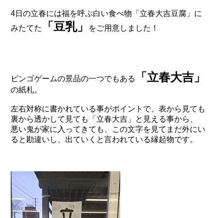
4日の立春には福を呼ぶ白い食べ物「立春大吉豆腐」に
「豆乳」
みたてた
をご用意しました！
「立春大吉」
ビンゴゲームの景品の一つでもある
の紙札。
左右対称に書かれている事がポイントで、表から見ても
裏から透かして見ても「立春大吉」と見える事から、
悪い鬼が家に入ってきても、この文字を見てまだ外にい
ると勘違いし、出ていくと言われている縁起物です。