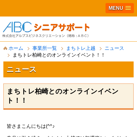
MENU
S
ホーム
事業所一覧
まちトレ上越
ニュース
k
まちトレ柏崎とのオンラインイベント！！
i
p
t
ニュース
o
c
o
n
まちトレ柏崎とのオンラインイベン
t
ト！！
e
n
t
皆さまこんにちは(^^♪