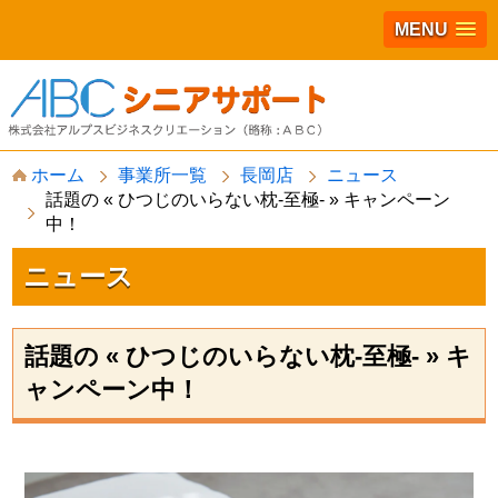
MENU
S
ホーム
事業所一覧
長岡店
ニュース
k
話題の « ひつじのいらない枕-至極- » キャンペーン
i
p
中！
t
o
ニュース
c
o
n
t
話題の « ひつじのいらない枕-至極- » キ
e
n
ャンペーン中！
t